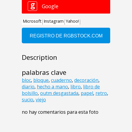
Description
palabras clave
bloc
,
bloque
,
cuaderno
,
decoración
,
diario
,
hecho a mano
,
libro
,
libro de
bolsillo
,
outm desgastada
,
papel
,
retro
,
sucio
,
viejo
no hay comentarios para esta foto