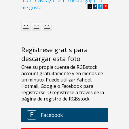
visita(s)
descarga(s)
me gusta
L
F
T
P
Regístrese gratis para
descargar esta foto