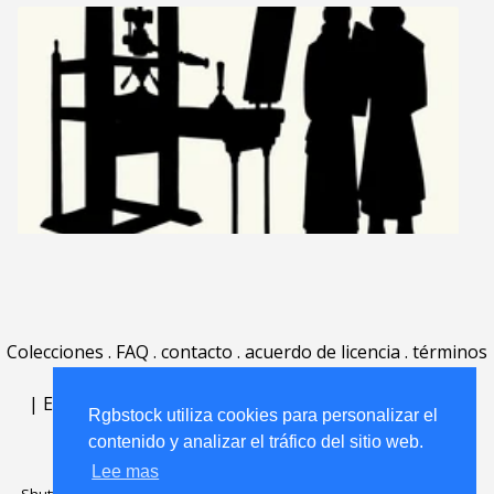
Colecciones
.
FAQ
.
contacto
.
acuerdo de licencia
.
términos
de uso
.
acerca
.
|
English
|
Deutsch
|
Español
|
Polski
|
Português
|
Rgbstock utiliza cookies para personalizar el
Nederlands
|
contenido y analizar el tráfico del sitio web.
Lee mas
Shutterstock official partner of Rgbstock
Saqurai AI official partner of