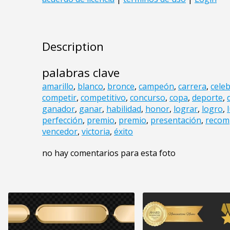
Description
palabras clave
amarillo
,
blanco
,
bronce
,
campeón
,
carrera
,
cele
competir
,
competitivo
,
concurso
,
copa
,
deporte
,
ganador
,
ganar
,
habilidad
,
honor
,
lograr
,
logro
,
perfección
,
premio
,
premio
,
presentación
,
recom
vencedor
,
victoria
,
éxito
no hay comentarios para esta foto