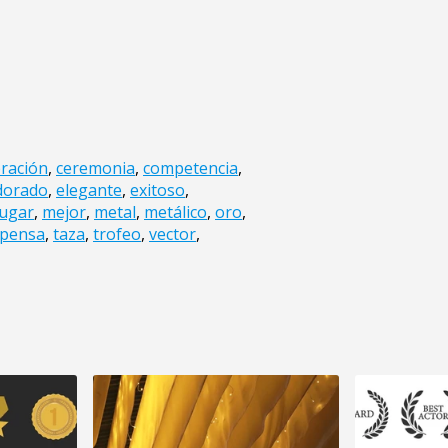
bración
,
ceremonia
,
competencia
,
dorado
,
elegante
,
exitoso
,
lugar
,
mejor
,
metal
,
metálico
,
oro
,
pensa
,
taza
,
trofeo
,
vector
,