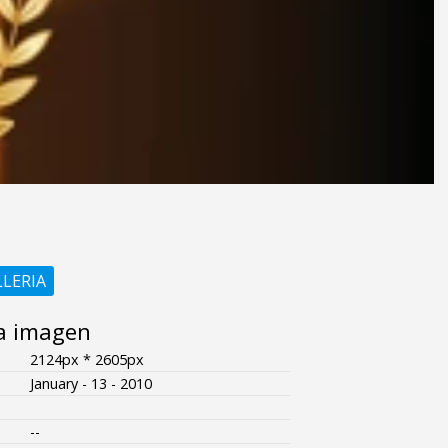
LLERIA
a imagen
2124px * 2605px
January - 13 - 2010
--