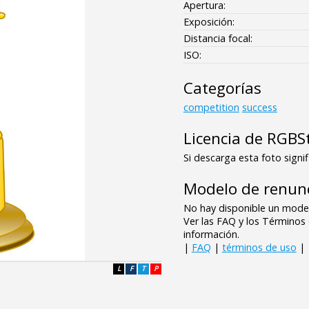
Apertura:
Exposición:
Distancia focal:
ISO:
Categorías
competition
success
Licencia de RGBS
Si descarga esta foto signif
Modelo de renunc
No hay disponible un model
Ver las FAQ y los Término
información.
|
FAQ
|
términos de uso
|
L
F
T
P