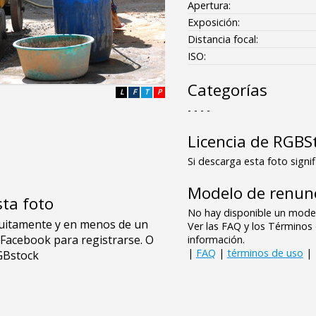
Apertura:
Exposición:
Distancia focal:
ISO:
Categorías
L
F
T
P
- - - -
Licencia de RGBS
Si descarga esta foto signif
Modelo de renunc
sta foto
No hay disponible un model
Ver las FAQ y los Término
información.
|
FAQ
|
términos de uso
|