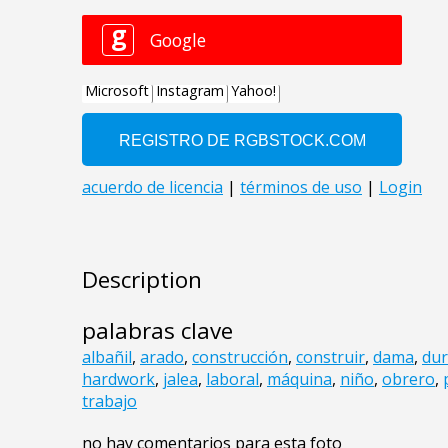
Description
palabras clave
albañil
,
arado
,
construcción
,
construir
,
dama
,
du
hardwork
,
jalea
,
laboral
,
máquina
,
niño
,
obrero
,
trabajo
no hay comentarios para esta foto