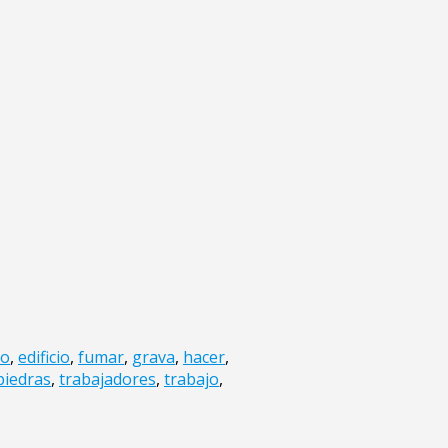
ro
,
edificio
,
fumar
,
grava
,
hacer
,
piedras
,
trabajadores
,
trabajo
,