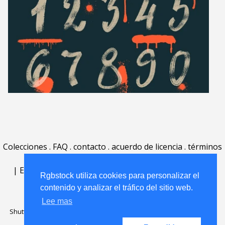
Colecciones
.
FAQ
.
contacto
.
acuerdo de licencia
.
términos
de uso
.
acerca
.
|
English
|
Deutsch
|
Español
|
Polski
|
Português
|
Rgbstock utiliza cookies para personalizar el
Nederlands
|
contenido y analizar el tráfico del sitio web.
Lee mas
Shutterstock official partner of Rgbstock
Saqurai AI official partner of
Rgbstock