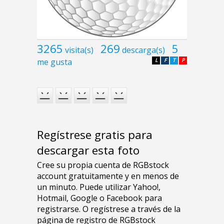
3265
269
5
visita(s)
descarga(s)
me gusta
L
F
T
P
Regístrese gratis para
descargar esta foto