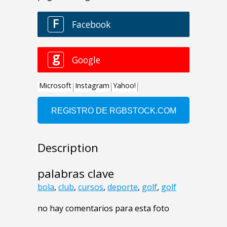
Description
palabras clave
bola
,
club
,
cursos
,
deporte
,
golf
,
golf
no hay comentarios para esta foto