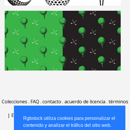
Colecciones
.
FAQ
.
contacto
.
acuerdo de licencia
.
términos
de uso
.
acerca
.
|
English
|
Deutsch
|
Español
|
Polski
|
Português
|
Rgbstock utiliza cookies para personalizar el
Nederlands
|
contenido y analizar el tráfico del sitio web.