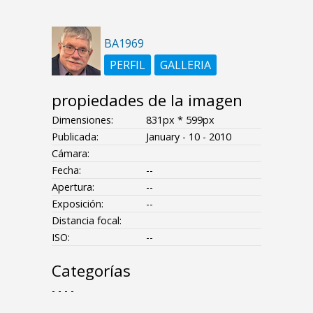
BA1969
PERFIL
GALLERIA
propiedades de la imagen
Dimensiones:
831px * 599px
Publicada:
January - 10 - 2010
Cámara:
Fecha:
--
Apertura:
--
Exposición:
--
Distancia focal:
ISO:
--
Categorías
- - - -