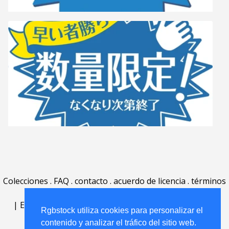
Colecciones
.
FAQ
.
contacto
.
acuerdo de licencia
.
términos
de uso
.
acerca
.
|
English
|
Deutsch
|
Español
|
Polski
|
Português
|
Rgbstock utiliza cookies para personalizar el
Nederlands
|
contenido y analizar el tráfico del sitio web.