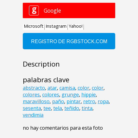
Description
palabras clave
abstracto
,
atar
,
camisa
,
color
,
color
,
colores
,
colores
,
grunge
,
hippie
,
maravilloso
,
paño
,
pintar
,
retro
,
ropa
,
sesenta
,
tee
,
tela
,
teñido
,
tinta
,
vendimia
no hay comentarios para esta foto