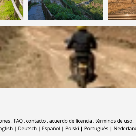
iones
.
FAQ
.
contacto
.
acuerdo de licencia
.
términos de uso
.
nglish
|
Deutsch
|
Español
|
Polski
|
Português
|
Nederlan