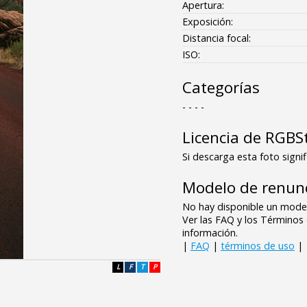
Apertura:
Exposición:
Distancia focal:
ISO:
Categorías
- - - -
Licencia de RGBS
Si descarga esta foto signif
Modelo de renunc
No hay disponible un model
Ver las FAQ y los Término
información.
|
FAQ
|
términos de uso
|
L
F
T
P