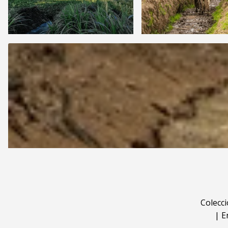
Colecc
|
E