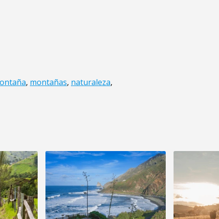
ontaña
,
montañas
,
naturaleza
,