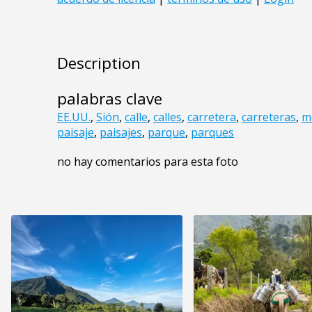
Description
palabras clave
EE.UU.
,
Sión
,
calle
,
calles
,
carretera
,
carreteras
,
m
paisaje
,
paisajes
,
parque
,
parques
no hay comentarios para esta foto