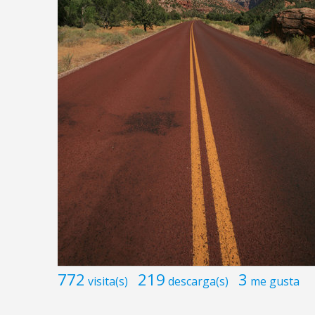
772
219
3
visita(s)
descarga(s)
me gusta