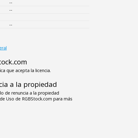
--
--
--
eral
tock.com
ica que acepta la licencia.
ia a la propiedad
o de renuncia a la propiedad
s de Uso de RGBStock.com para más