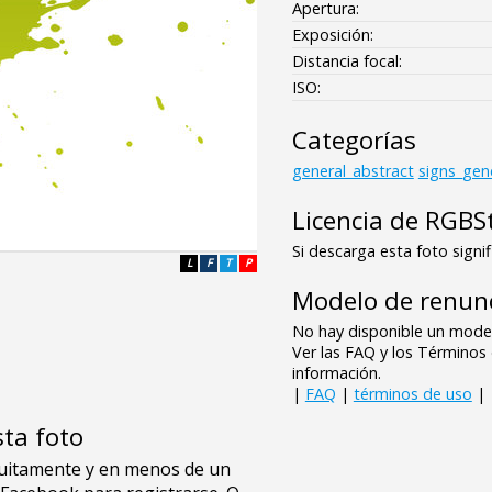
Apertura:
Exposición:
Distancia focal:
ISO:
Categorías
general_abstract
signs_gen
Licencia de RGBS
Si descarga esta foto signif
L
F
T
P
Modelo de renunc
No hay disponible un model
Ver las FAQ y los Término
información.
|
FAQ
|
términos de uso
|
sta foto