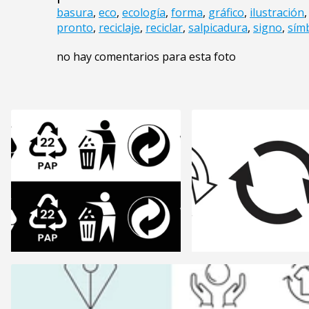
basura
,
eco
,
ecología
,
forma
,
gráfico
,
ilustración
pronto
,
reciclaje
,
reciclar
,
salpicadura
,
signo
,
sím
no hay comentarios para esta foto