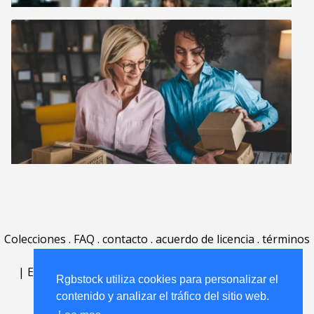
Colecciones
.
FAQ
.
contacto
.
acuerdo de licencia
.
términos
de uso
.
acerca
.
|
English
|
Deutsch
|
Español
|
Polski
|
Português
|
Rgbstock utiliza cookies para personalizar el
Nederlands
|
contenido y analizar el tráfico del sitio web.