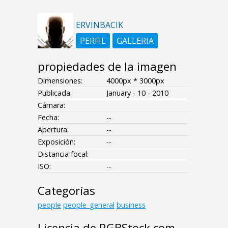
ERVINBACIK
PERFIL
GALLERIA
propiedades de la imagen
Dimensiones:
4000px * 3000px
Publicada:
January - 10 - 2010
Cámara:
Fecha:
--
Apertura:
--
Exposición:
--
Distancia focal:
ISO:
--
Categorías
people
people_general
business
Licencia de RGBStock.com