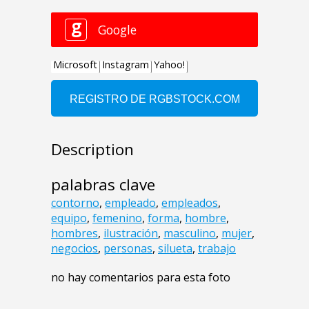
Description
palabras clave
contorno
,
empleado
,
empleados
,
equipo
,
femenino
,
forma
,
hombre
,
hombres
,
ilustración
,
masculino
,
mujer
,
negocios
,
personas
,
silueta
,
trabajo
no hay comentarios para esta foto