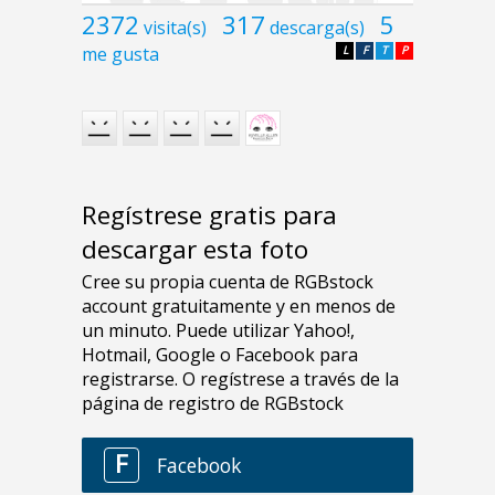
2372
317
5
visita(s)
descarga(s)
me gusta
L
F
T
P
Regístrese gratis para
descargar esta foto