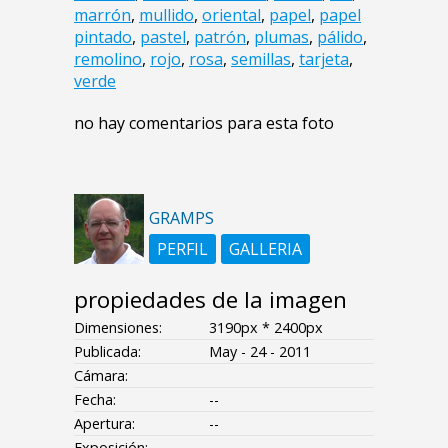
marrón
,
mullido
,
oriental
,
papel
,
papel
pintado
,
pastel
,
patrón
,
plumas
,
pálido
,
remolino
,
rojo
,
rosa
,
semillas
,
tarjeta
,
verde
no hay comentarios para esta foto
GRAMPS
PERFIL
GALLERIA
propiedades de la imagen
Dimensiones:
3190px * 2400px
Publicada:
May - 24 - 2011
Cámara:
Fecha:
--
Apertura:
--
Exposición:
--