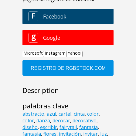
Description
palabras clave
abstracto
,
azul
,
cartel
,
cinta
,
color
,
color
,
danza
,
decorar
,
decorativo
,
diseño
,
escribir
,
fairytail
,
fantasía
,
fantasía
,
flores
,
invitación
,
invitar
,
luz
,