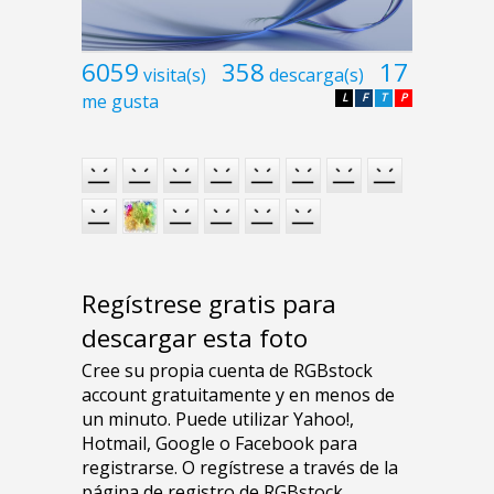
6059
358
17
visita(s)
descarga(s)
me gusta
L
F
T
P
Regístrese gratis para
descargar esta foto