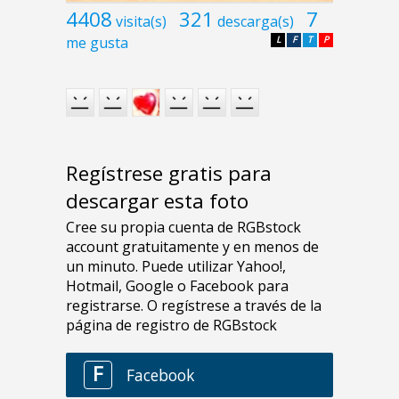
4408
321
7
visita(s)
descarga(s)
me gusta
L
F
T
P
Regístrese gratis para
descargar esta foto