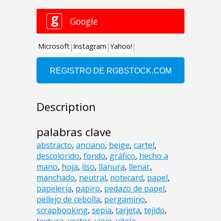
Description
palabras clave
abstracto
,
anciano
,
beige
,
cartel
,
descolorido
,
fondo
,
gráfico
,
hecho a
mano
,
hoja
,
liso
,
llanura
,
llenar
,
manchado
,
neutral
,
notecard
,
papel
,
papelería
,
papiro
,
pedazo de papel
,
pellejo de cebolla
,
pergamino
,
scrapbooking
,
sepia
,
tarjeta
,
tejido
,
textura
,
vector
,
viejo
,
vitela