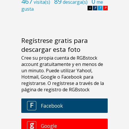
467
89
0
visita(s)
descarga(s)
me
gusta
L
F
T
P
Regístrese gratis para
descargar esta foto