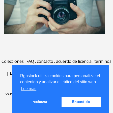
Colecciones
.
FAQ
.
contacto
.
acuerdo de licencia
.
términos
de uso
.
acerca
.
|
English
|
Deutsch
|
Español
|
Polski
|
Português
|
Rgbstock utiliza cookies para personalizar el
Nederlands
|
contenido y analizar el tráfico del sitio web.
Lee mas
Shutterstock official partner of Rgbstock
Saqurai AI official partner of
Rgbstock
rechazar
Entendido