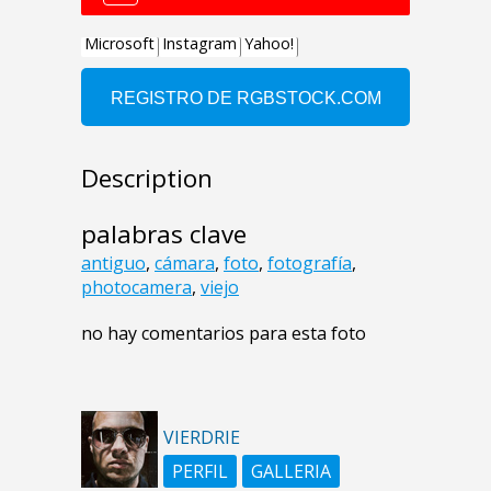
Description
palabras clave
antiguo
,
cámara
,
foto
,
fotografía
,
photocamera
,
viejo
no hay comentarios para esta foto
VIERDRIE
PERFIL
GALLERIA