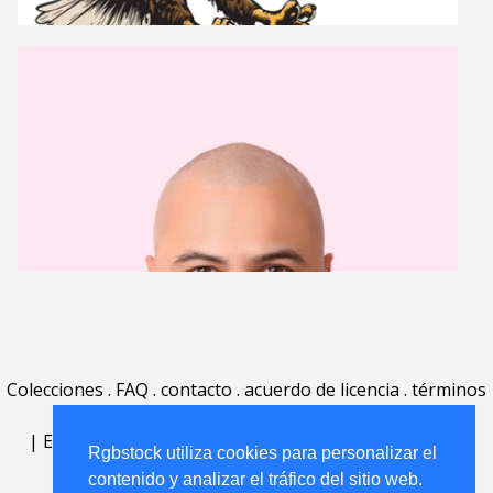
Colecciones
.
FAQ
.
contacto
.
acuerdo de licencia
.
términos
de uso
.
acerca
.
|
English
|
Deutsch
|
Español
|
Polski
|
Português
|
Rgbstock utiliza cookies para personalizar el
Nederlands
|
contenido y analizar el tráfico del sitio web.