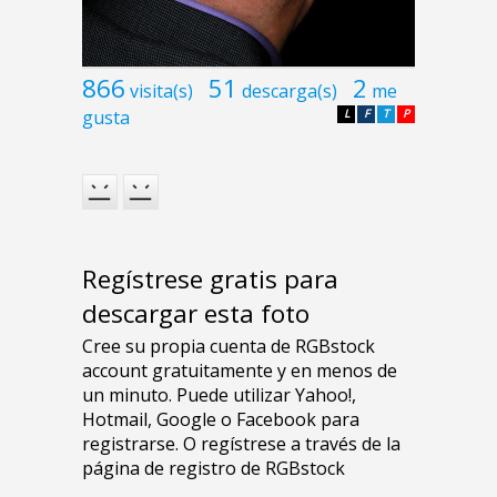
866
51
2
visita(s)
descarga(s)
me
gusta
L
F
T
P
Regístrese gratis para
descargar esta foto