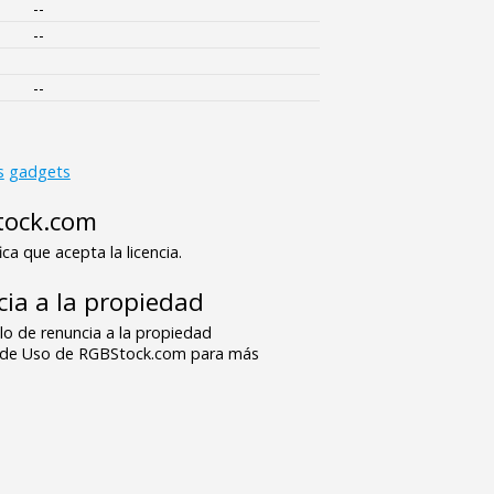
--
--
--
s
gadgets
tock.com
ica que acepta la licencia.
ia a la propiedad
o de renuncia a la propiedad
s de Uso de RGBStock.com para más