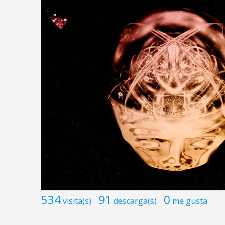
534
91
0
visita(s)
descarga(s)
me gusta