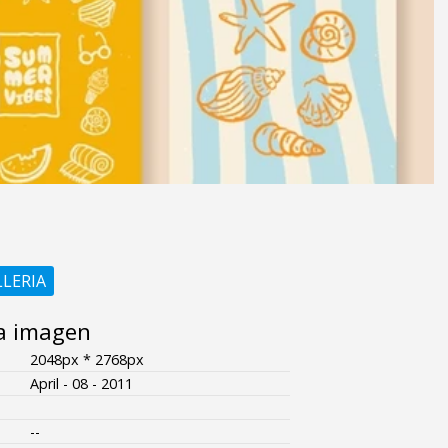
LLERIA
a imagen
2048px * 2768px
April - 08 - 2011
--