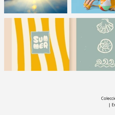
Colecc
|
E