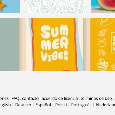
iones
.
FAQ
.
contacto
.
acuerdo de licencia
.
términos de uso
.
nglish
|
Deutsch
|
Español
|
Polski
|
Português
|
Nederlan