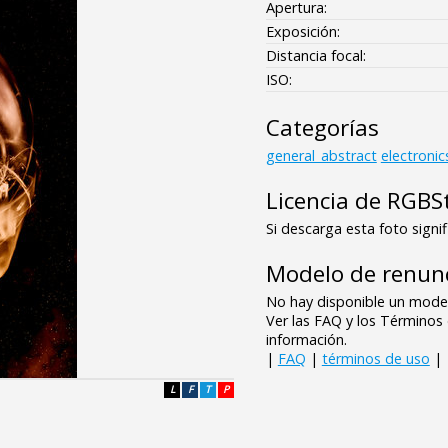
Apertura:
Exposición:
Distancia focal:
ISO:
Categorías
general_abstract
electronic
Licencia de RGBS
Si descarga esta foto signif
Modelo de renunc
No hay disponible un model
Ver las FAQ y los Término
información.
|
FAQ
|
términos de uso
|
L
F
T
P