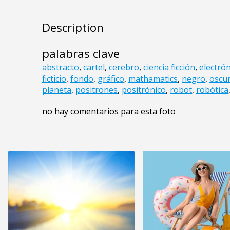
Description
palabras clave
abstracto
,
cartel
,
cerebro
,
ciencia ficción
,
electró
ficticio
,
fondo
,
gráfico
,
mathamatics
,
negro
,
oscu
planeta
,
positrones
,
positrónico
,
robot
,
robótica
no hay comentarios para esta foto