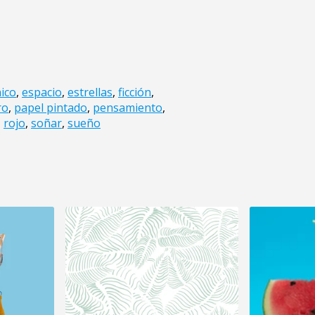
nico
,
espacio
,
estrellas
,
ficción
,
ro
,
papel pintado
,
pensamiento
,
,
rojo
,
soñar
,
sueño