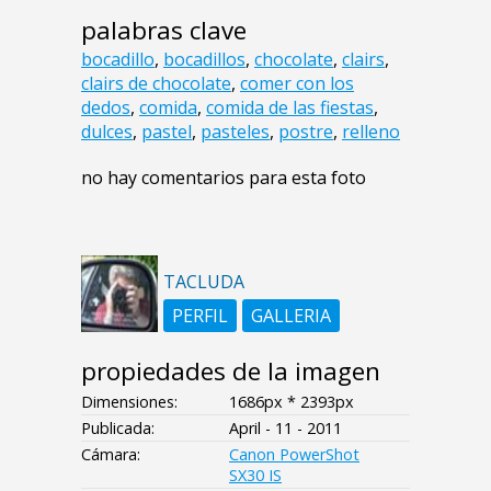
palabras clave
bocadillo
,
bocadillos
,
chocolate
,
clairs
,
clairs de chocolate
,
comer con los
dedos
,
comida
,
comida de las fiestas
,
dulces
,
pastel
,
pasteles
,
postre
,
relleno
no hay comentarios para esta foto
TACLUDA
PERFIL
GALLERIA
propiedades de la imagen
Dimensiones:
1686px * 2393px
Publicada:
April - 11 - 2011
Cámara:
Canon PowerShot
SX30 IS