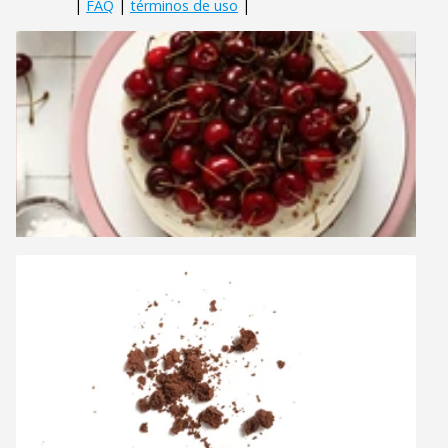
|
FAQ
|
términos de uso
|