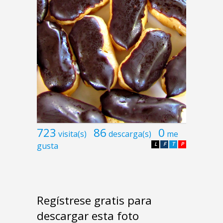
723
86
0
visita(s)
descarga(s)
me
gusta
L
F
T
P
Regístrese gratis para
descargar esta foto