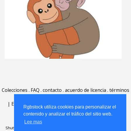
Colecciones
.
FAQ
.
contacto
.
acuerdo de licencia
.
términos
de uso
.
acerca
.
|
English
|
Deutsch
|
Español
|
Polski
|
Português
|
Rgbstock utiliza cookies para personalizar el
Nederlands
|
contenido y analizar el tráfico del sitio web.
Lee mas
Shutterstock official partner of Rgbstock
Saqurai AI official partner of