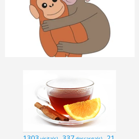
1303
337
21
visita(s)
descarga(s)