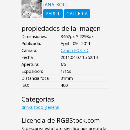
JANA_KOLL
PERFIL
GALLERIA
propiedades de la imagen
Dimensiones:
3462px * 2298px
Publicada:
April - 09 - 2011
Cámara:
Canon EOS 7D
Fecha:
2011:04:07 15:52:14
Apertura:
f/6
Exposición:
1/15s
Distancia focal:
31mm
ISO:
400
Categorías
drinks
food_general
Licencia de RGBStock.com
Si descarga esta foto significa que acepta la