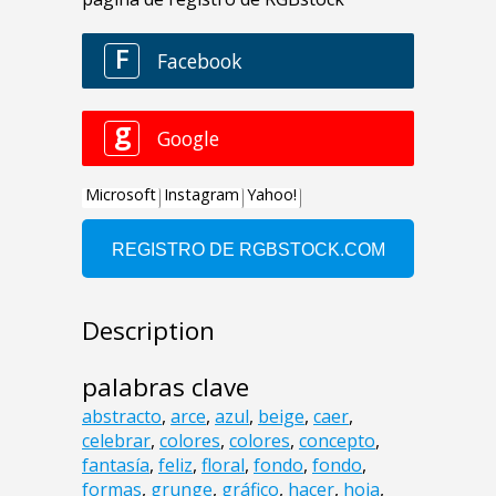
Description
palabras clave
abstracto
,
arce
,
azul
,
beige
,
caer
,
celebrar
,
colores
,
colores
,
concepto
,
fantasía
,
feliz
,
floral
,
fondo
,
fondo
,
formas
,
grunge
,
gráfico
,
hacer
,
hoja
,