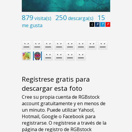
879
250
15
visita(s)
descarga(s)
me gusta
L
F
T
P
Regístrese gratis para
descargar esta foto