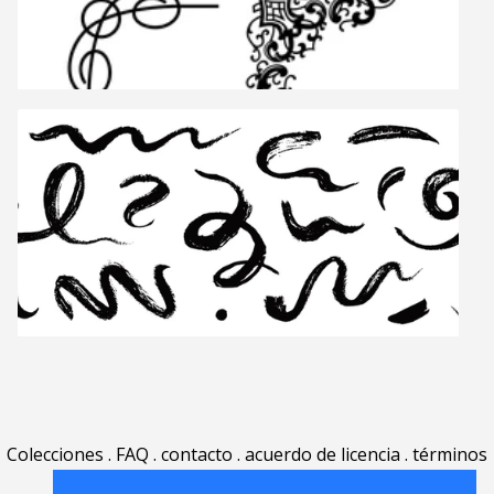
Colecciones
.
FAQ
.
contacto
.
acuerdo de licencia
.
términos
de uso
.
acerca
.