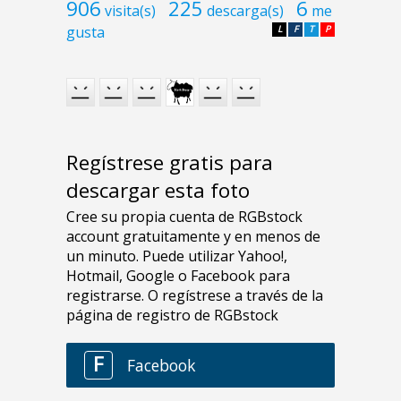
906
225
6
visita(s)
descarga(s)
me
gusta
L
F
T
P
Regístrese gratis para
descargar esta foto