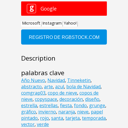
Description
palabras clave
Año Nuevo
,
Navidad
,
Tinneketin
,
abstracto
,
arte
,
azul
,
bola de Navidad
,
comgrap03
,
copo de nieve
,
copos de
nieve
,
copyspace
,
decoración
,
diseño
,
estrella
,
estrellas
,
fiesta
,
fondo
,
grunge
,
gráfico
,
invierno
,
naranja
,
nieve
,
papel
pintado
,
rojo
,
santa
,
tarjeta
,
temporada
,
vector
,
verde