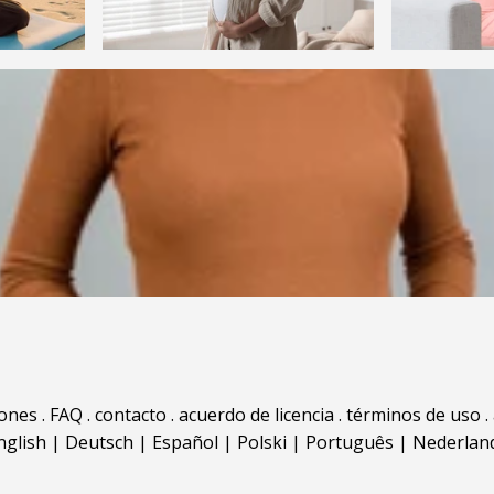
iones
.
FAQ
.
contacto
.
acuerdo de licencia
.
términos de uso
.
nglish
|
Deutsch
|
Español
|
Polski
|
Português
|
Nederlan