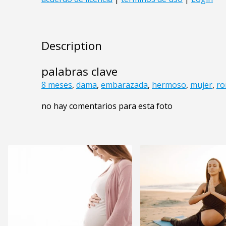
Description
palabras clave
8 meses
,
dama
,
embarazada
,
hermoso
,
mujer
,
ro
no hay comentarios para esta foto