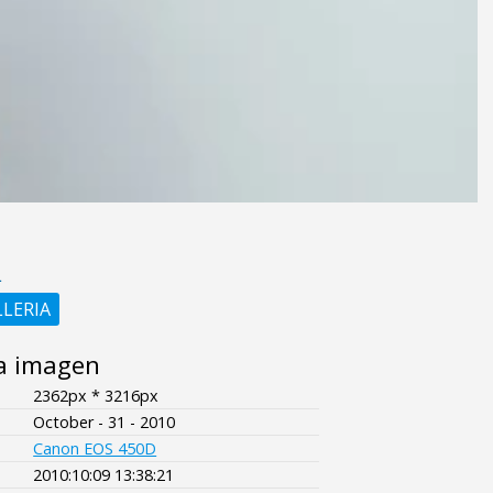
L
LLERIA
a imagen
2362px * 3216px
October - 31 - 2010
Canon EOS 450D
2010:10:09 13:38:21