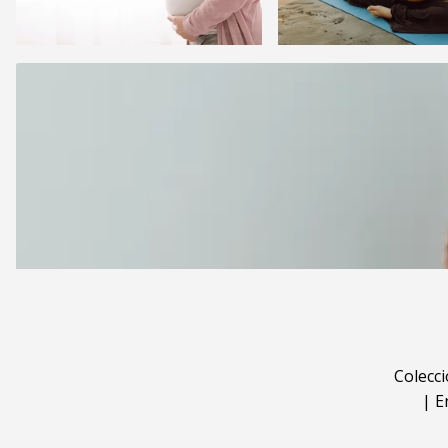
Colecc
|
E