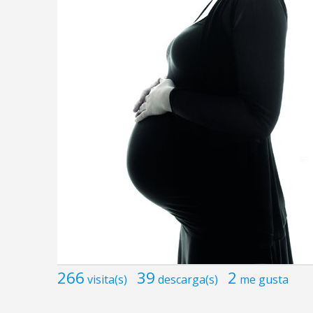
266
39
2
visita(s)
descarga(s)
me gusta