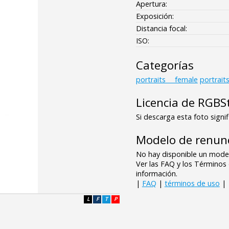
Apertura:
Exposición:
Distancia focal:
ISO:
Categorías
portraits___female
portrait
Licencia de RGBS
Si descarga esta foto signif
Modelo de renunc
No hay disponible un model
Ver las FAQ y los Término
información.
|
FAQ
|
términos de uso
|
L
F
T
P