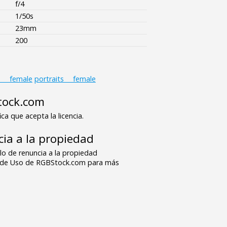
f/4
1/50s
23mm
200
s___female
portraits___female
tock.com
ica que acepta la licencia.
ia a la propiedad
o de renuncia a la propiedad
s de Uso de RGBStock.com para más