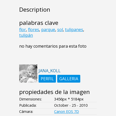
Description
palabras clave
flor
,
flores
,
parque
,
sol
,
tulipanes
,
tulipán
no hay comentarios para esta foto
JANA_KOLL
PERFIL
GALLERIA
propiedades de la imagen
Dimensiones:
3456px * 5184px
Publicada:
October - 25 - 2010
Cámara:
Canon EOS 7D