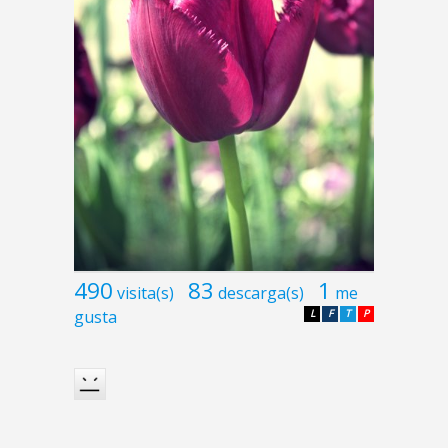
490
83
1
visita(s)
descarga(s)
me
gusta
L
F
T
P