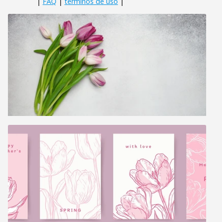
|
FAQ
|
términos de uso
|