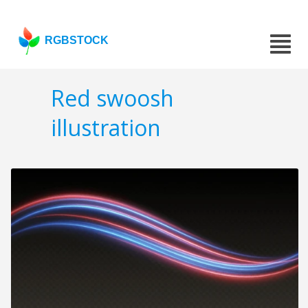
RGBSTOCK
Red swoosh
illustration