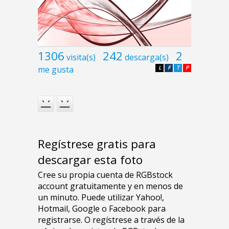
1306
242
2
visita(s)
descarga(s)
me gusta
L
F
T
P
Regístrese gratis para
descargar esta foto