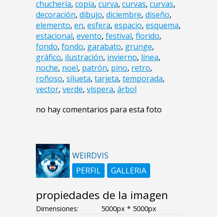
chuchería
,
copia
,
curva
,
curvas
,
curvas
,
decoración
,
dibujo
,
diciembre
,
diseño
,
elemento
,
en
,
esfera
,
espacio
,
esquema
,
estacional
,
evento
,
festival
,
florido
,
fondo
,
fondo
,
garabato
,
grunge
,
gráfico
,
ilustración
,
invierno
,
línea
,
noche
,
noel
,
patrón
,
pino
,
retro
,
roñoso
,
silueta
,
tarjeta
,
temporada
,
vector
,
verde
,
víspera
,
árbol
no hay comentarios para esta foto
WEIRDVIS
PERFIL
GALLERIA
propiedades de la imagen
Dimensiones:
5000px * 5000px