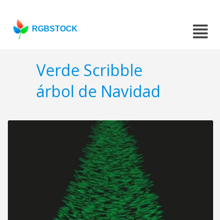
RGBSTOCK
Verde Scribble
árbol de Navidad