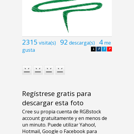
2315
92
4
visita(s)
descarga(s)
me
gusta
L
F
T
P
Regístrese gratis para
descargar esta foto