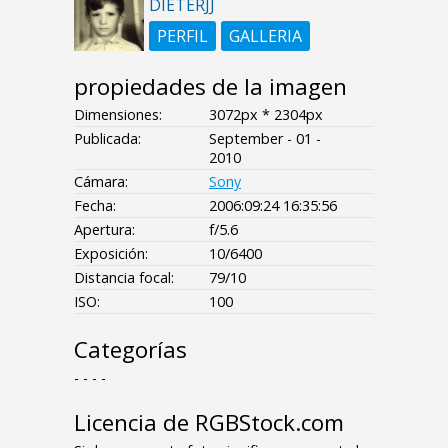
DIETERJJ
PERFIL
GALLERIA
propiedades de la imagen
Dimensiones:
3072px * 2304px
Publicada:
September - 01 -
2010
Cámara:
Sony
Fecha:
2006:09:24 16:35:56
Apertura:
f/5.6
Exposición:
10/6400
Distancia focal:
79/10
ISO:
100
Categorías
- - - -
Licencia de RGBStock.com