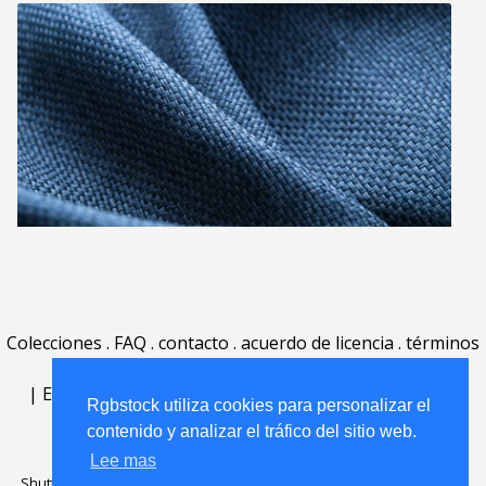
Colecciones
.
FAQ
.
contacto
.
acuerdo de licencia
.
términos
de uso
.
acerca
.
|
English
|
Deutsch
|
Español
|
Polski
|
Português
|
Rgbstock utiliza cookies para personalizar el
Nederlands
|
contenido y analizar el tráfico del sitio web.
Lee mas
Shutterstock official partner of Rgbstock
Saqurai AI official partner of