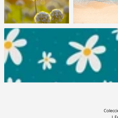
Colecc
|
E