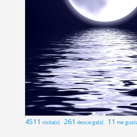
4511
261
11
visita(s)
descarga(s)
me gust