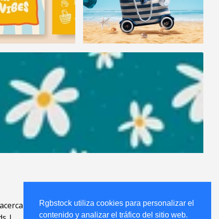
Rgbstock utiliza cookies para personalizar el
acerca
.
contenido y analizar el tráfico del sitio web.
ds
|