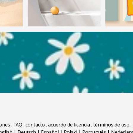
iones
.
FAQ
.
contacto
.
acuerdo de licencia
.
términos de uso
.
nglish
|
Deutsch
|
Español
|
Polski
|
Português
|
Nederlan