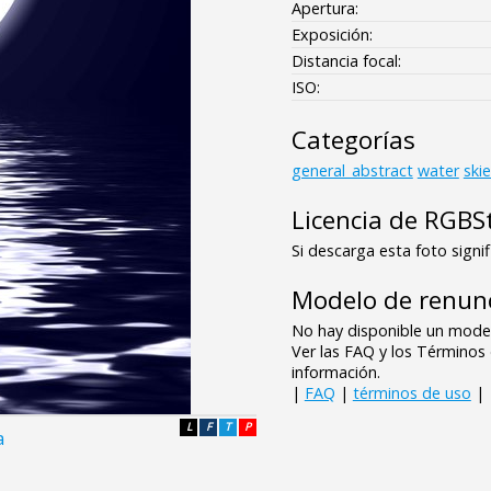
Apertura:
Exposición:
Distancia focal:
ISO:
Categorías
general_abstract
water
ski
Licencia de RGBS
Si descarga esta foto signif
Modelo de renunc
No hay disponible un model
Ver las FAQ y los Término
información.
|
FAQ
|
términos de uso
|
L
F
T
P
a