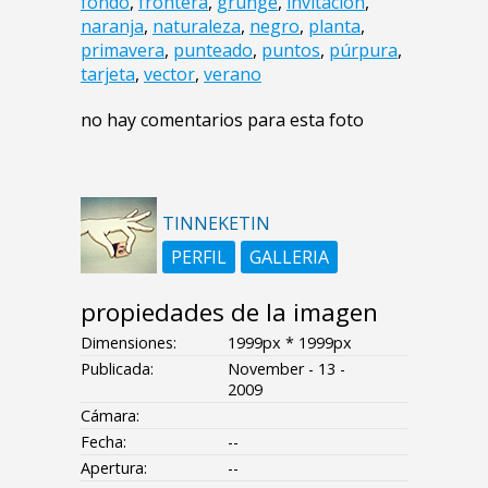
fondo
,
frontera
,
grunge
,
invitación
,
naranja
,
naturaleza
,
negro
,
planta
,
primavera
,
punteado
,
puntos
,
púrpura
,
tarjeta
,
vector
,
verano
no hay comentarios para esta foto
TINNEKETIN
PERFIL
GALLERIA
propiedades de la imagen
Dimensiones:
1999px * 1999px
Publicada:
November - 13 -
2009
Cámara:
Fecha:
--
Apertura:
--