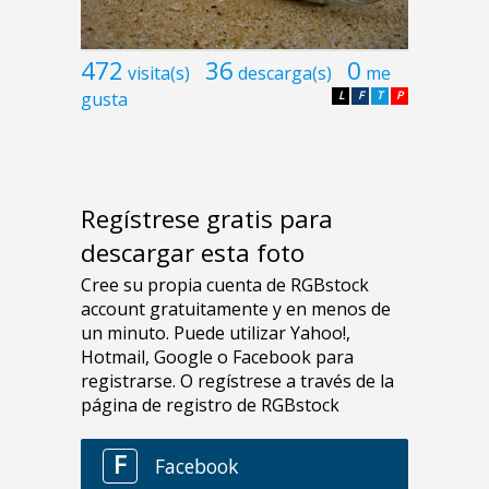
472
36
0
visita(s)
descarga(s)
me
gusta
L
F
T
P
Regístrese gratis para
descargar esta foto