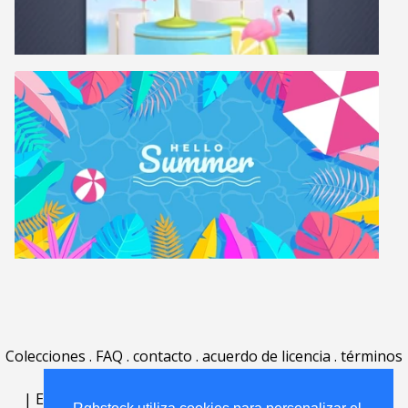
Colecciones
.
FAQ
.
contacto
.
acuerdo de licencia
.
términos
de uso
.
acerca
.
|
English
|
Deutsch
|
Español
|
Polski
|
Português
|