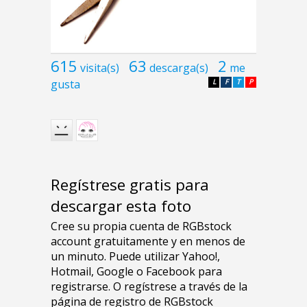
615
63
2
visita(s)
descarga(s)
me
gusta
L
F
T
P
Regístrese gratis para
descargar esta foto