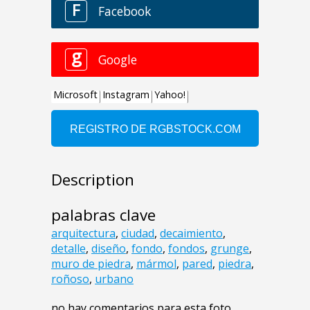
Description
palabras clave
arquitectura
,
ciudad
,
decaimiento
,
detalle
,
diseño
,
fondo
,
fondos
,
grunge
,
muro de piedra
,
mármol
,
pared
,
piedra
,
roñoso
,
urbano
no hay comentarios para esta foto