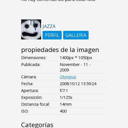
JAZZA
PERFIL
GALLERIA
propiedades de la imagen
Dimensiones:
1400px * 1050px
Publicada:
November - 11 -
2009
Cámara:
Olympus
Fecha:
2008:10:12 13:59:24
Apertura:
f/7.1
Exposición:
1/125s
Distancia focal:
14mm
ISO:
400
Categorías