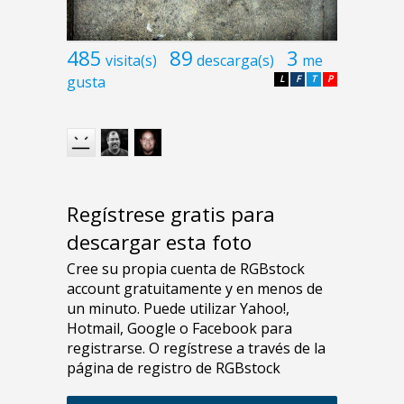
485
89
3
visita(s)
descarga(s)
me
gusta
L
F
T
P
Regístrese gratis para
descargar esta foto