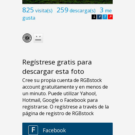
825
259
3
visita(s)
descarga(s)
me
gusta
L
F
T
P
Regístrese gratis para
descargar esta foto