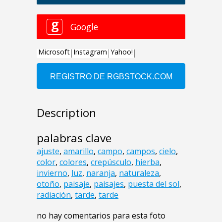
Description
palabras clave
ajuste
,
amarillo
,
campo
,
campos
,
cielo
,
color
,
colores
,
crepúsculo
,
hierba
,
invierno
,
luz
,
naranja
,
naturaleza
,
otoño
,
paisaje
,
paisajes
,
puesta del sol
,
radiación
,
tarde
,
tarde
no hay comentarios para esta foto