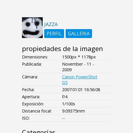
JAZZA
PERFIL
GALLERIA
propiedades de la imagen
Dimensiones:
1500px * 1178px
Publicada:
November - 11 -
2009
Cámara:
Canon PowerShot
G5
Fecha:
2007:01:01 16:56:08
Apertura:
f/4
Exposición:
1/100s
Distancia focal:
9.09375mm
ISO:
--
Categorías