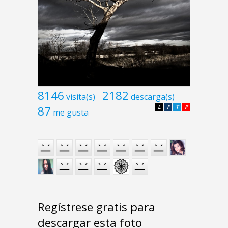
8146
2182
visita(s)
descarga(s)
87
L
F
T
P
me gusta
Regístrese gratis para
descargar esta foto