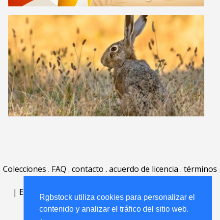
Colecciones
.
FAQ
.
contacto
.
acuerdo de licencia
.
términos
de uso
.
acerca
.
|
English
|
Deutsch
|
Español
|
Polski
|
Português
|
Rgbstock utiliza cookies para personalizar el
Nederlands
|
contenido y analizar el tráfico del sitio web.