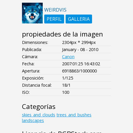
WEIRDVIS
PERFIL
GALLERIA
propiedades de la imagen
Dimensiones:
2304px * 2994px
Publicada:
January - 08 - 2010
Cámara:
Canon
Fecha:
2007:01:25 16:43:02
Apertura:
6918863/1000000
Exposición:
1/125
Distancia focal:
18/1
ISO:
100
Categorías
skies_and_clouds
trees_and_bushes
landscapes