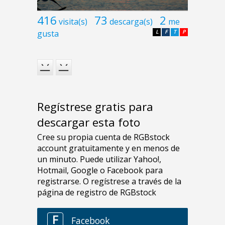
416
73
2
visita(s)
descarga(s)
me
gusta
L
F
T
P
Regístrese gratis para
descargar esta foto