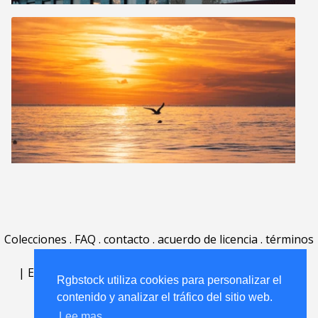
Colecciones
.
FAQ
.
contacto
.
acuerdo de licencia
.
términos
de uso
.
acerca
.
|
English
|
Deutsch
|
Español
|
Polski
|
Português
|
Rgbstock utiliza cookies para personalizar el
Nederlands
|
contenido y analizar el tráfico del sitio web.
Lee mas