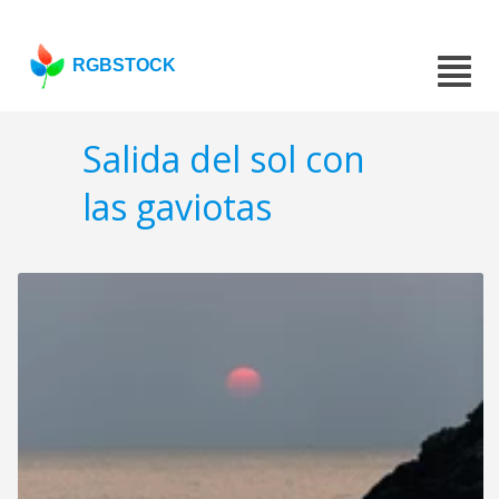
RGBSTOCK
Salida del sol con
las gaviotas