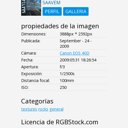
SAAVEM
PERFIL
GALLERIA
propiedades de la imagen
Dimensiones:
3888px * 2592px
Publicada:
September - 24 -
2009
Cámara:
Canon EOS 40D
Fecha:
2009:05:31 18:26:54
Apertura:
f/3
Exposición:
1/2500s
Distancia focal:
100mm
ISO:
250
Categorías
textures
rocks
general
Licencia de RGBStock.com