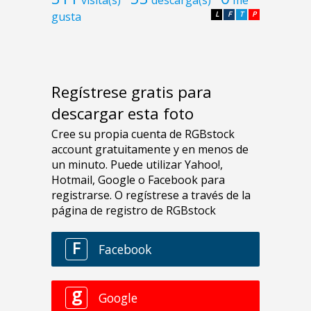
gusta
L
F
T
P
Regístrese gratis para
descargar esta foto