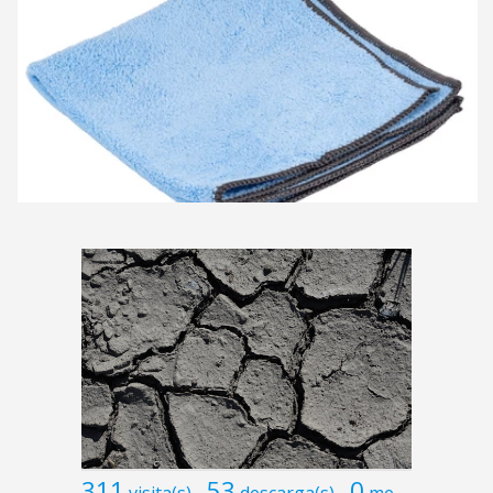
311
53
0
visita(s)
descarga(s)
me