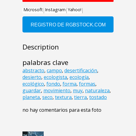
Description
palabras clave
abstracto
,
campo
,
desertificación
,
desierto
,
ecologista
,
ecología
,
ecológico
,
fondo
,
forma
,
formas
,
guardar
,
movimiento
,
muy
,
naturaleza
,
planeta
,
seco
,
textura
,
tierra
,
tostado
no hay comentarios para esta foto