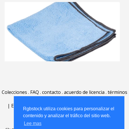
Colecciones
.
FAQ
.
contacto
.
acuerdo de licencia
.
términos
de uso
.
acerca
.
|
English
|
Deutsch
|
Español
|
Polski
|
Português
|
Rgbstock utiliza cookies para personalizar el
Nederlands
|
contenido y analizar el tráfico del sitio web.
Lee mas