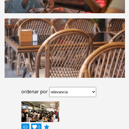
ordenar por
grade
63

0