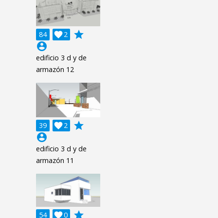
grade
84

2
account_circle
edificio 3 d y de
armazón 12
grade
39

2
account_circle
edificio 3 d y de
armazón 11
grade
54

0