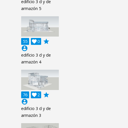
edificio 3 d y de
armazón 5
grade
55

0
account_circle
edificio 3 d y de
armazón 4
grade
76

2
account_circle
edificio 3 d y de
armazón 3