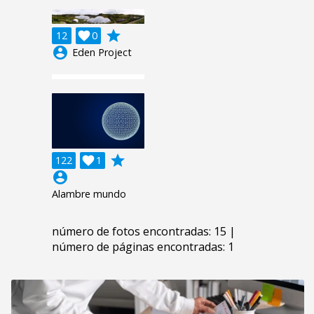
grade
12

0
account_circle
Eden Project
grade
122

1
account_circle
Alambre mundo
número de fotos encontradas: 15 |
número de páginas encontradas: 1