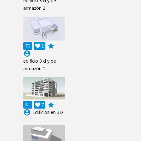
edificio 3 d y de
armazón 2
grade
70

2
account_circle
edificio 3 d y de
armazón 1
grade
81

7
account_circle
Edificios en 3D