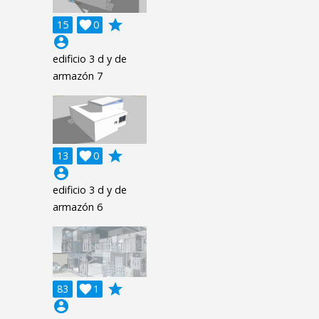
grade
15

0
account_circle
edificio 3 d y de
armazón 7
grade
13

0
account_circle
edificio 3 d y de
armazón 6
grade
83

1
account_circle