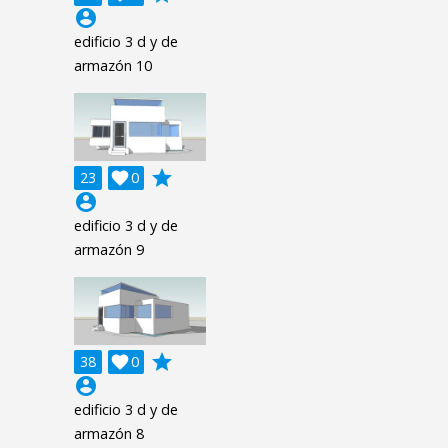
account_circle
edificio 3 d y de
armazón 10
grade
23

0
account_circle
edificio 3 d y de
armazón 9
grade
38

0
account_circle
edificio 3 d y de
armazón 8