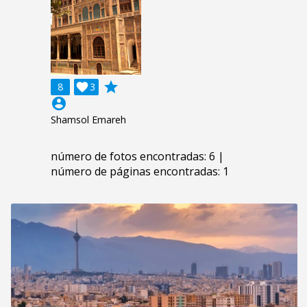
grade
8

3
account_circle
Shamsol Emareh
número de fotos encontradas: 6 |
número de páginas encontradas: 1