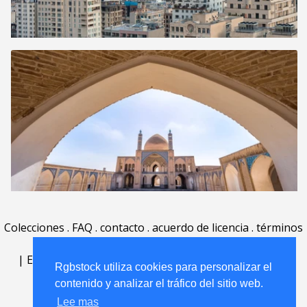
Colecciones
.
FAQ
.
contacto
.
acuerdo de licencia
.
términos
de uso
.
acerca
.
|
English
|
Deutsch
|
Español
|
Polski
|
Português
|
Rgbstock utiliza cookies para personalizar el
Rgbstock utiliza cookies para personalizar el
Nederlands
|
contenido y analizar el tráfico del sitio web.
contenido y analizar el tráfico del sitio web.
Lee mas
Lee mas