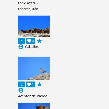
torre azadi -
teherán, irán
grade
6

0
account_circle
Caballos
grade
5

1
account_circle
Acentor de Radde