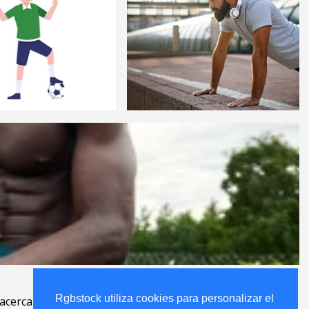
Rgbstock utiliza cookies para personalizar el
Rgbstock utiliza cookies para personalizar el
acerca
.