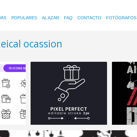
VAS
POPULARES
AL AZAR
FAQ
CONTACTO
FOTÓGRAFOS
eical ocassion