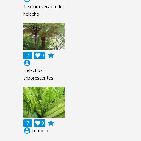
Textura secada del
helecho
grade
2

0
account_circle
Helechos
arborescentes
grade
7

0
account_circle
remoto