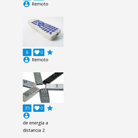
account_circle
Remoto
grade
8

0
account_circle
Remoto
grade
35

0
account_circle
de energía a
distancia 2