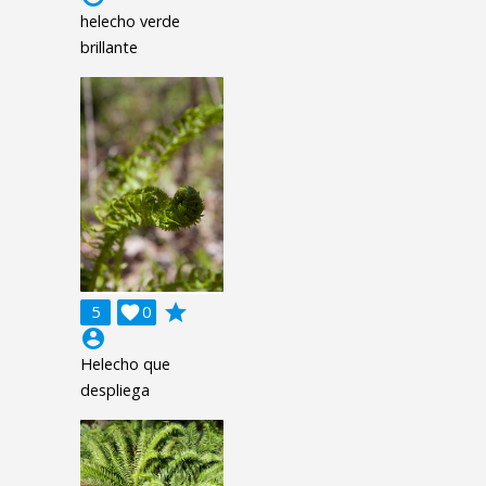
helecho verde
brillante
grade
5

0
account_circle
Helecho que
despliega