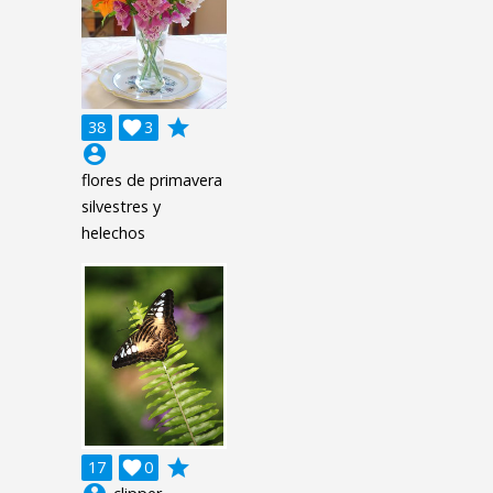
grade
38

3
account_circle
flores de primavera
silvestres y
helechos
grade
17

0