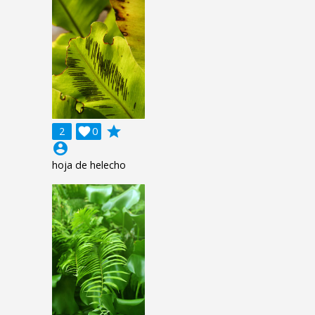
grade
2

0
account_circle
hoja de helecho