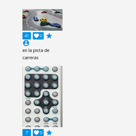
grade
41

0
account_circle
en la pista de
carreras
grade
7

0