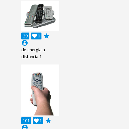
grade
39

0
account_circle
de energía a
distancia 1
grade
101

1
account_circle