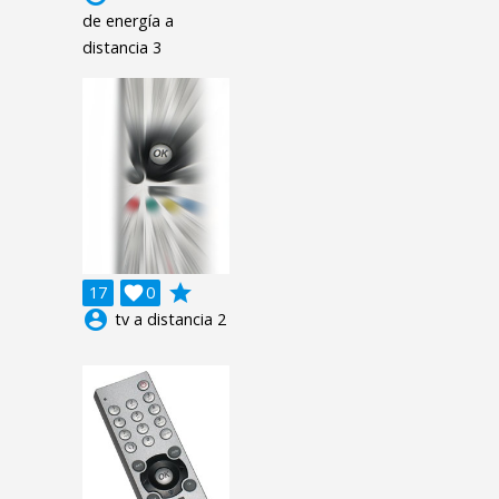
de energía a
distancia 3
grade
17

0
account_circle
tv a distancia 2