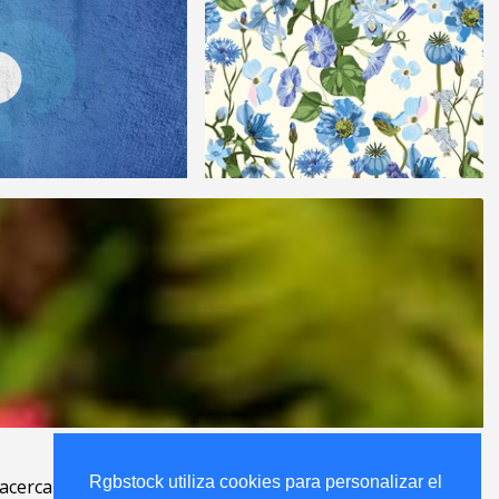
Rgbstock utiliza cookies para personalizar el
Rgbstock utiliza cookies para personalizar el
acerca
.