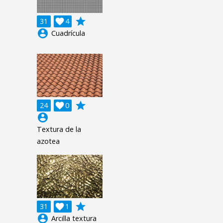
grade
31

4
account_circle
Cuadrícula
grade
24

0
account_circle
Textura de la
azotea
grade
31

1
account_circle
Arcilla textura