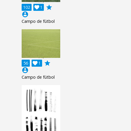
grade
102

1
account_circle
Campo de fútbol
grade
56

1
account_circle
Campo de fútbol