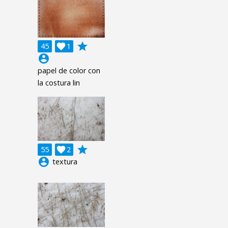
grade
45

1
account_circle
papel de color con
la costura lin
grade
55

2
account_circle
textura