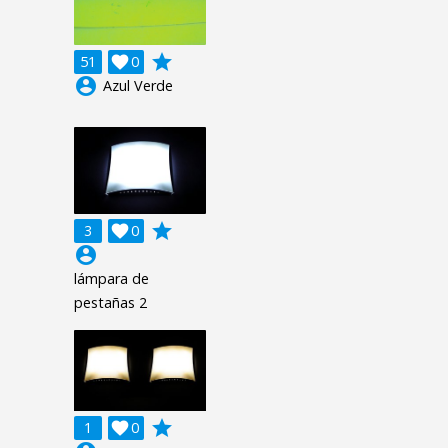
grade
51

0
account_circle
Azul Verde
grade
3

0
account_circle
lámpara de
pestañas 2
grade
1

0