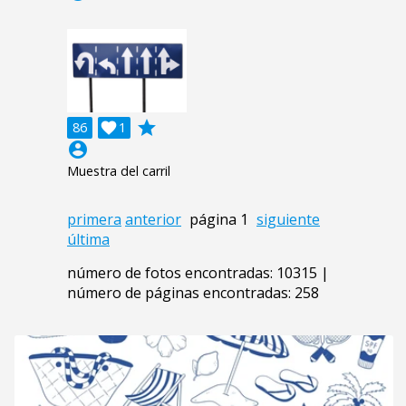
grade
86

1
account_circle
Muestra del carril
primera
anterior
página 1
siguiente
última
número de fotos encontradas: 10315 |
número de páginas encontradas: 258