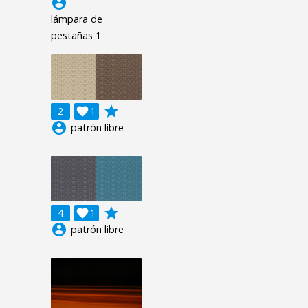
account_circle
lámpara de
pestañas 1
grade
2

1
account_circle
patrón libre
grade
4

1
account_circle
patrón libre