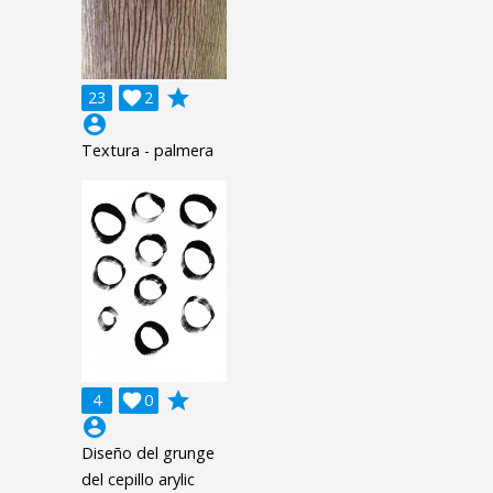
grade
23

2
account_circle
Textura - palmera
grade
4

0
account_circle
Diseño del grunge
del cepillo arylic