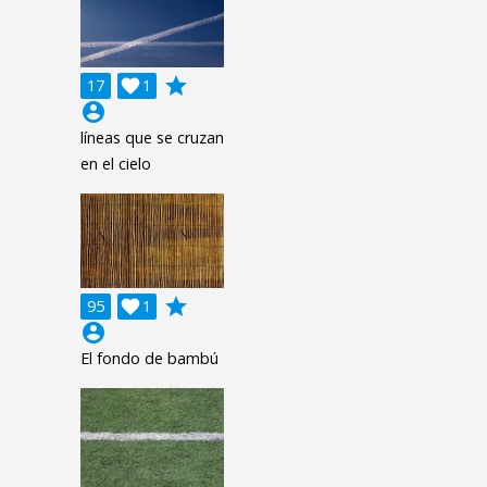
grade
17

1
account_circle
líneas que se cruzan
en el cielo
grade
95

1
account_circle
El fondo de bambú