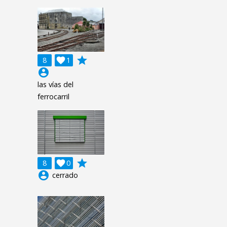
grade
8

1
account_circle
las vías del
ferrocarril
grade
8

0
account_circle
cerrado