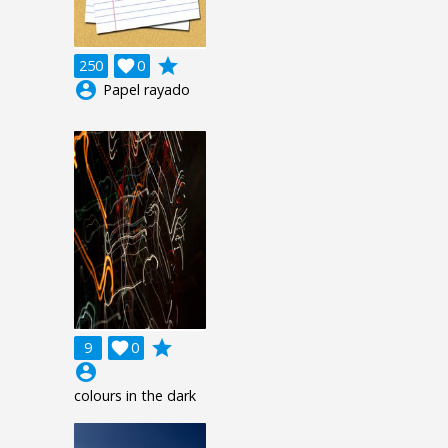
grade
250

0
account_circle
Papel rayado
grade
9

0
account_circle
colours in the dark