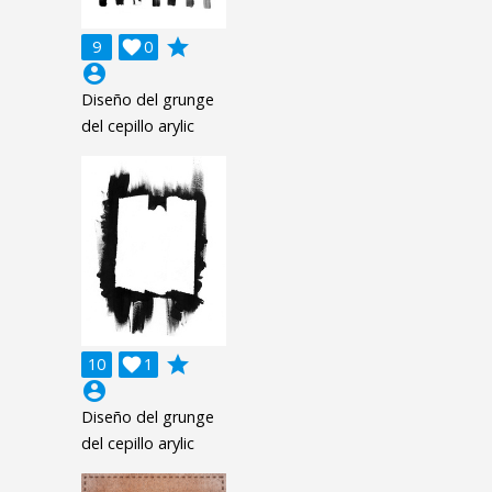
grade
9

0
account_circle
Diseño del grunge
del cepillo arylic
grade
10

1
account_circle
Diseño del grunge
del cepillo arylic