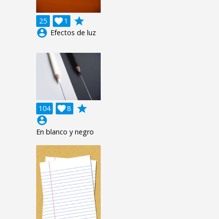
grade
25

1
account_circle
Efectos de luz
grade
104

8
account_circle
En blanco y negro