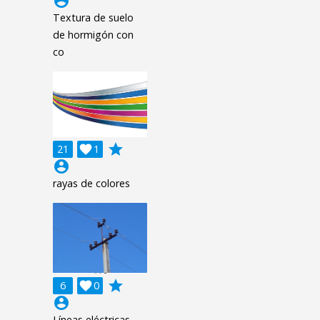
account_circle
Textura de suelo
de hormigón con
co
grade
21

1
account_circle
rayas de colores
grade
6

0
account_circle
Líneas eléctricas