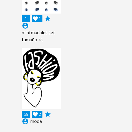
grade
1

1
account_circle
mini muebles set
tamaño 4k
grade
59

2
account_circle
moda