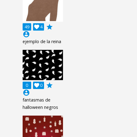
grade
49

4
account_circle
ejemplo de la reina
grade
0

0
account_circle
fantasmas de
halloween negros