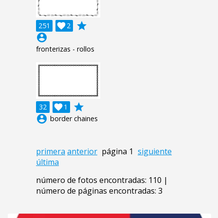
grade
251

2
account_circle
fronterizas - rollos
grade
32

1
account_circle
border chaines
primera
anterior
página 1
siguiente
última
número de fotos encontradas: 110 |
número de páginas encontradas: 3