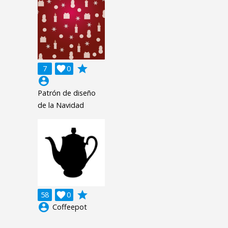
grade
7

0
account_circle
Patrón de diseño
de la Navidad
grade
58

0
account_circle
Coffeepot