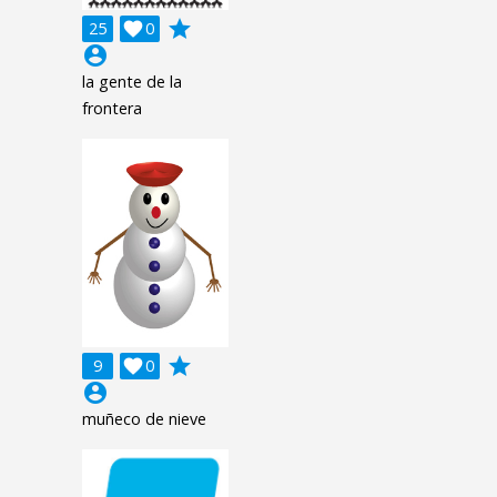
grade
25

0
account_circle
la gente de la
frontera
grade
9

0
account_circle
muñeco de nieve