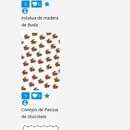
grade
0

0
account_circle
estatua de madera
de Buda
grade
9

0
account_circle
Conejos de Pascua
de chocolate