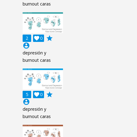
burnout caras
grade
2

0
account_circle
depresión y
burnout caras
grade
5

0
account_circle
depresión y
burnout caras