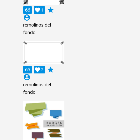
grade
66

1
account_circle
remolinos del
fondo
grade
65

2
account_circle
remolinos del
fondo