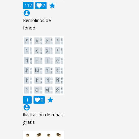
grade
117

2
account_circle
Remolinos de
fondo
grade
1

0
account_circle
ilustración de runas
gratis