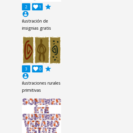
grade
2

1
account_circle
ilustración de
insignias gratis
grade
3

0
account_circle
ilustraciones rurales
primitivas