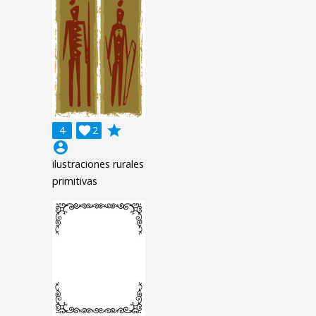
grade
4

2
account_circle
ilustraciones rurales
primitivas