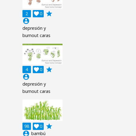
grade
2

0
account_circle
depresión y
burnout caras
grade
4

0
account_circle
depresión y
burnout caras
grade
98

0
account_circle
bambú