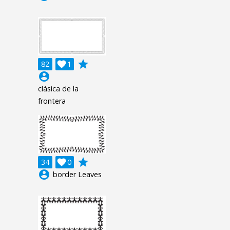
grade
82

1
account_circle
clásica de la
frontera
grade
34

0
account_circle
border Leaves