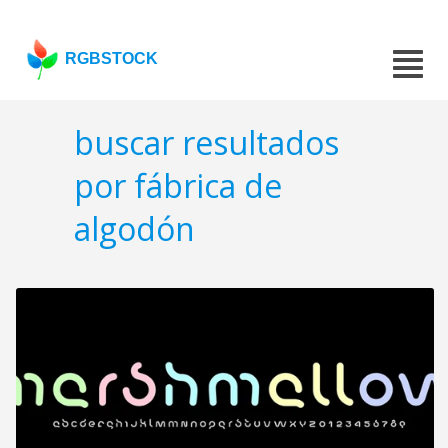
RGBSTOCK
buscar resultados
por fábrica de
algodón