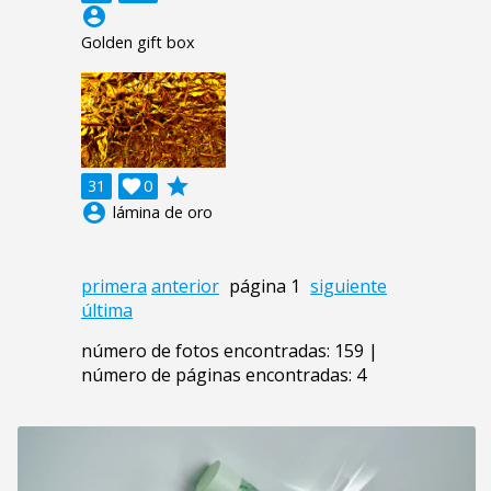
account_circle
Golden gift box
grade
31

0
account_circle
lámina de oro
primera
anterior
página 1
siguiente
última
número de fotos encontradas: 159 |
número de páginas encontradas: 4