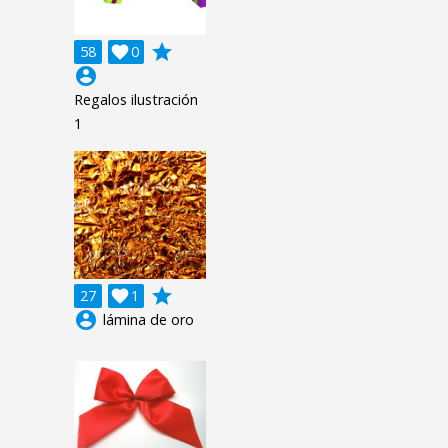
grade
58

0
account_circle
Regalos ilustración
1
grade
27

1
account_circle
lámina de oro