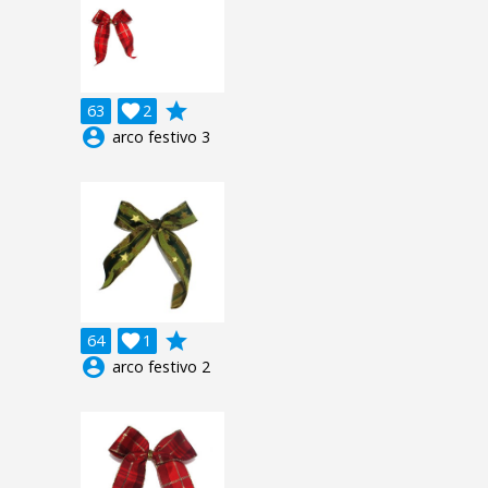
grade
63

2
account_circle
arco festivo 3
grade
64

1
account_circle
arco festivo 2