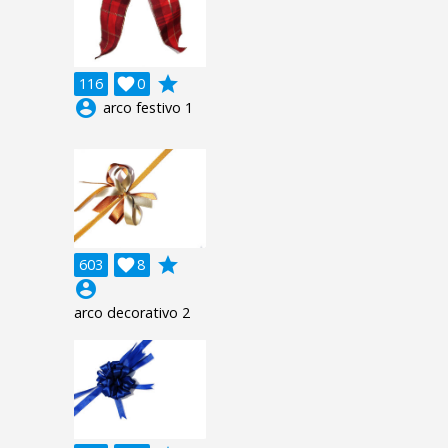
grade
116

0
account_circle
arco festivo 1
grade
603

8
account_circle
arco decorativo 2