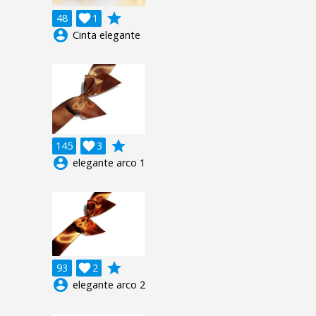
grade
48

1
account_circle
Cinta elegante
grade
145

3
account_circle
elegante arco 1
grade
93

2
account_circle
elegante arco 2