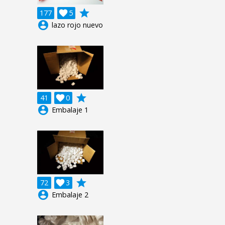
grade
177

5
account_circle
lazo rojo nuevo
grade
41

0
account_circle
Embalaje 1
grade
72

3
account_circle
Embalaje 2