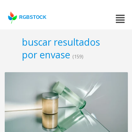
RGBSTOCK
buscar resultados
por envase
(159)