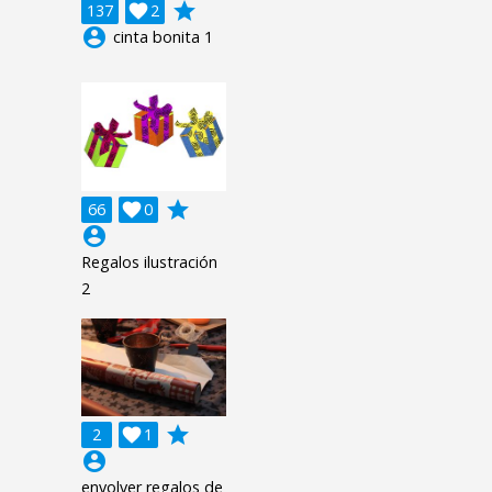
grade
137

2
account_circle
cinta bonita 1
grade
66

0
account_circle
Regalos ilustración
2
grade
2

1
account_circle
envolver regalos de