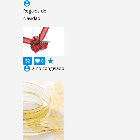
account_circle
Regalos de
Navidad
grade
52

0
account_circle
arco congelado