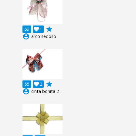
grade
59

1
account_circle
arco sedoso
grade
55

2
account_circle
cinta bonita 2