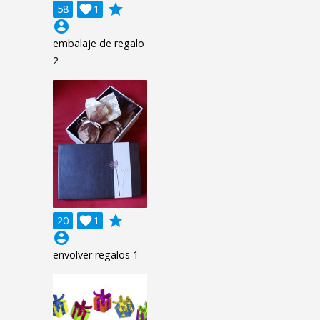
grade
58

1
account_circle
embalaje de regalo
2
grade
20

1
account_circle
envolver regalos 1