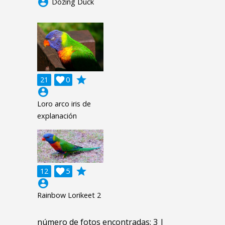
account_circle
Dozing Duck
grade
21

0
account_circle
Loro arco iris de
explanación
grade
12

5
account_circle
Rainbow Lorikeet 2
número de fotos encontradas: 3 |