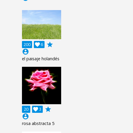
grade
200

6
account_circle
el paisaje holandés
grade
20

3
account_circle
rosa abstracta 5