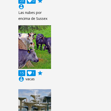
grade
23

0
account_circle
Las nubes por
encima de Sussex
grade
15

1
account_circle
vacas