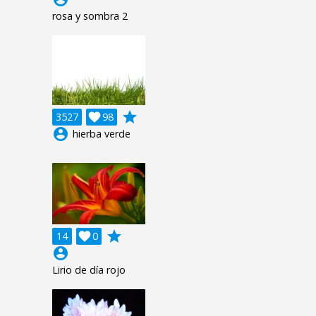
rosa y sombra 2
grade
3527

98
account_circle
hierba verde
grade
14

0
account_circle
Lirio de día rojo