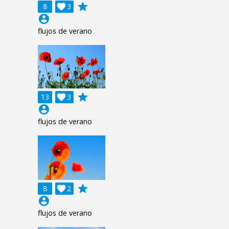
grade
8

3
account_circle
flujos de verano
grade
13

3
account_circle
flujos de verano
grade
8

2
account_circle
flujos de verano