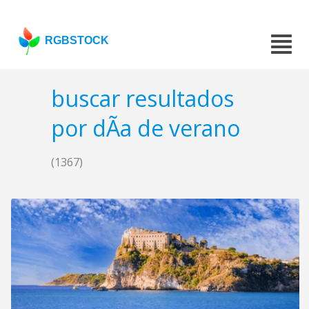
RGBSTOCK
buscar resultados
por dÃ­a de verano
(1367)