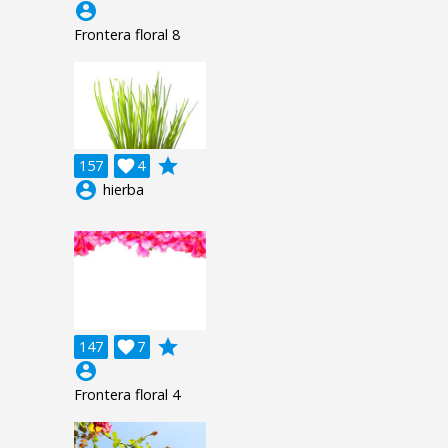
account_circle
Frontera floral 8
grade
157

4
account_circle
hierba
grade
147

7
account_circle
Frontera floral 4