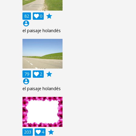
grade
82

0
account_circle
el paisaje holandés
grade
79

2
account_circle
el paisaje holandés
grade
203

4