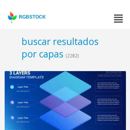
RGBSTOCK
buscar resultados
por capas
(2282)