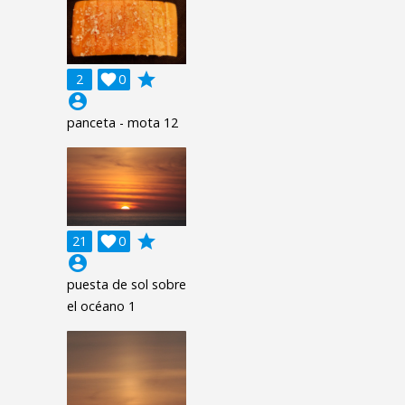
grade
2

0
account_circle
panceta - mota 12
grade
21

0
account_circle
puesta de sol sobre
el océano 1