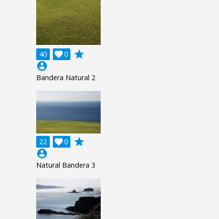
grade
40

0
account_circle
Bandera Natural 2
grade
22

0
account_circle
Natural Bandera 3