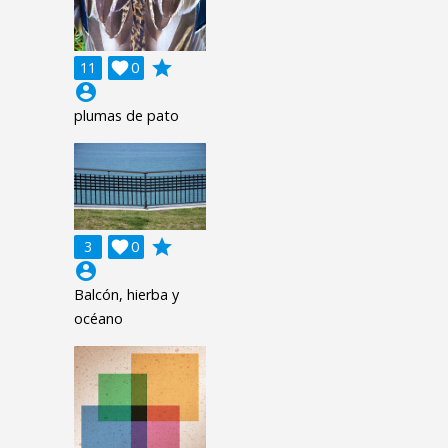
grade
11

0
account_circle
plumas de pato
grade
3

0
account_circle
Balcón, hierba y
océano