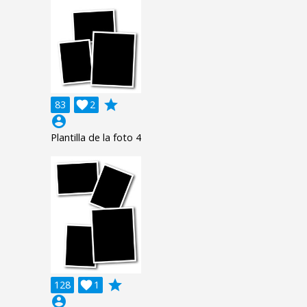
grade
83

2
account_circle
Plantilla de la foto 4
grade
128

1
account_circle