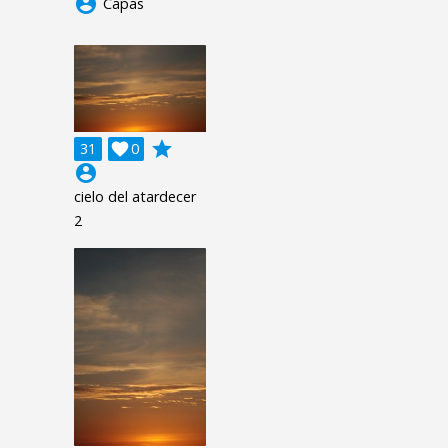
account_circle
Capas
grade
31

0
account_circle
cielo del atardecer
2