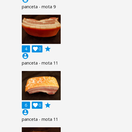
panceta - mota 9
grade
4

0
account_circle
panceta - mota 11
grade
6

0
account_circle
panceta - mota 11