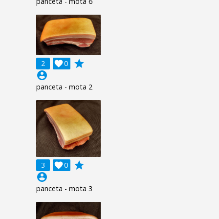
panceta - mota 6
grade
2

0
account_circle
panceta - mota 2
grade
3

0
account_circle
panceta - mota 3