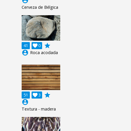
account_circle
Cerveza de Bélgica
grade
41

0
account_circle
Roca acodada
grade
51

3
account_circle
Textura - madera