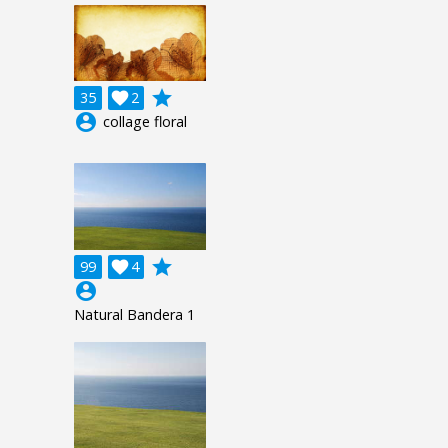
grade
35

2
account_circle
collage floral
grade
99

4
account_circle
Natural Bandera 1