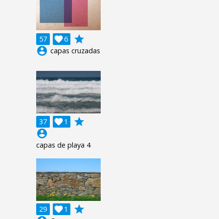
grade
57

6
account_circle
capas cruzadas
grade
37

1
account_circle
capas de playa 4
grade
29

1