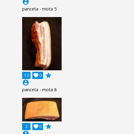
account_circle
panceta - mota 5
grade
13

0
account_circle
panceta - mota 8
grade
2

0
account_circle