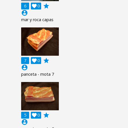
grade
6

0
account_circle
mar y roca capas
grade
7

0
account_circle
panceta - mota 7
grade
5

0
account_circle