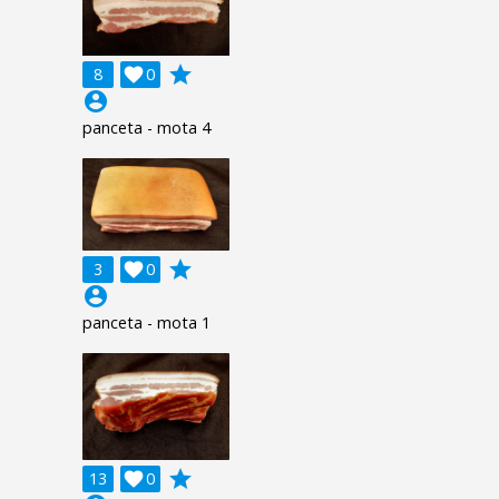
grade
8

0
account_circle
panceta - mota 4
grade
3

0
account_circle
panceta - mota 1
grade
13

0