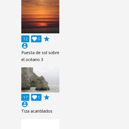
grade
12

0
account_circle
Puesta de sol sobre
el océano 3
grade
17

1
account_circle
Tiza acantilados