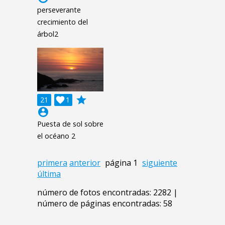
perseverante
crecimiento del
árbol2
grade
21

1
account_circle
Puesta de sol sobre
el océano 2
primera
anterior
página 1
siguiente
última
número de fotos encontradas: 2282 |
número de páginas encontradas: 58