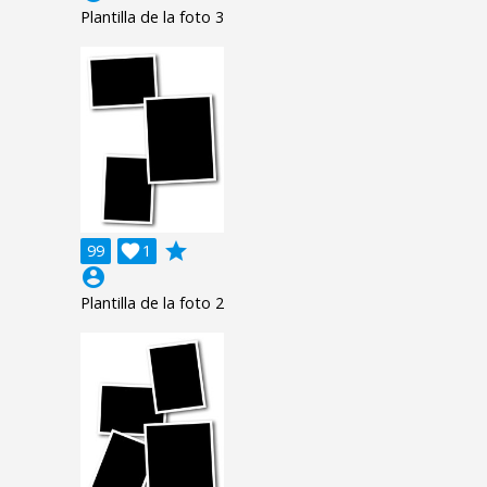
Plantilla de la foto 3
grade
99

1
account_circle
Plantilla de la foto 2