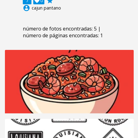
grade
7

0
account_circle
cajun pantano
número de fotos encontradas: 5 |
número de páginas encontradas: 1