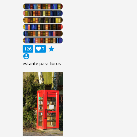
grade
126

7
account_circle
estante para libros