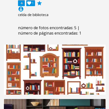
grade
4

1
account_circle
celda de biblioteca
número de fotos encontradas: 5 |
número de páginas encontradas: 1