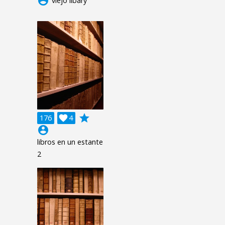
account_circle
viejo libary
grade
176

4
account_circle
libros en un estante
2