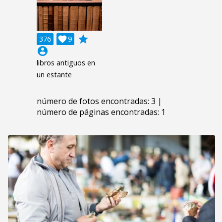
grade
376

9
account_circle
libros antiguos en
un estante
número de fotos encontradas: 3 |
número de páginas encontradas: 1